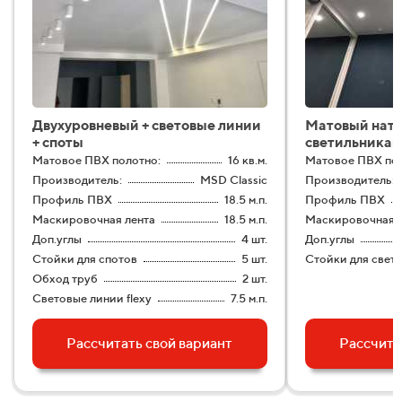
Двухуровневый + световые линии
Матовый натя
+ споты
светильникам
Матовое ПВХ полотно:
16 кв.м.
Матовое ПВХ пол
Производитель:
MSD Classic
Производитель:
Профиль ПВХ
18.5 м.п.
Профиль ПВХ
Маскировочная лента
18.5 м.п.
Маскировочная л
Доп.углы
4 шт.
Доп.углы
Стойки для спотов
5 шт.
Стойки для свет
Обход труб
2 шт.
Световые линии flexy
7.5 м.п.
Рассчитать свой вариант
Рассчита