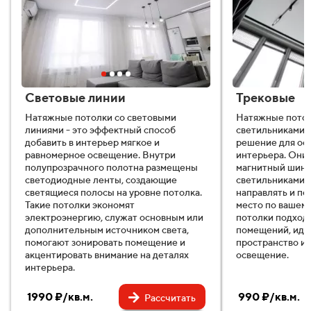
Световые линии
Трековые
Натяжные потолки со световыми
Натяжные потол
линиями - это эффектный способ
светильниками 
добавить в интерьер мягкое и
решение для ос
равномерное освещение. Внутри
интерьера. Они
полупрозрачного полотна размещены
магнитный шино
светодиодные ленты, создающие
светильниками,
светящиеся полосы на уровне потолка.
направлять и пе
Такие потолки экономят
место по вашем
электроэнергию, служат основным или
потолки подходя
дополнительным источником света,
помещений, иде
помогают зонировать помещение и
пространство и
акцентировать внимание на деталях
освещение.
интерьера.
1990 ₽/кв.м.
990 ₽/кв.м.
Рассчитать