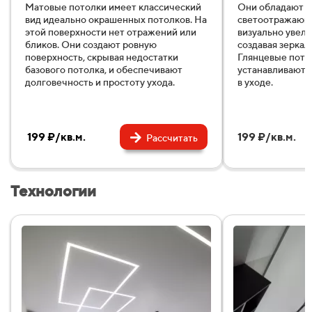
Матовые потолки имеет классический
Они обладают в
вид идеально окрашенных потолков. На
светоотражающ
этой поверхности нет отражений или
визуально увели
бликов. Они создают ровную
создавая зеркал
поверхность, скрывая недостатки
Глянцевые пото
базового потолка, и обеспечивают
устанавливаютс
долговечность и простоту ухода.
в уходе.
199 ₽/кв.м.
199 ₽/кв.м.
Рассчитать
Технологии