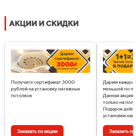
Рассчитать стоимость
АКЦИИ И СКИДКИ
Уже 457 семей получили расчёт в этом месяце!
Даю согласие на
обработку персональных данных
Получите сертификат 3000
Дарим каждое 
рублей на установку натяжных
меньшей по пл
потолков
Данная акция 
только на пол
Подарок дейст
установки наш
Заказать по акции
Заказать по