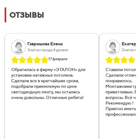
ОТЗЫВЫ
Гавришова Елена
Екатери
Знаток города 4 уровня
Знаток го
17 февраля
Обратилась в фирму «ЭТАЛОН
» для
Ставили потоло
установки натяжных потолков.
Сделали отличн
Сделали все в кратчайшие сроки,
понравилось.
подобрали приемлемую по цене
Монтажники гр
светодиодную ленту, мы остались
приветливые. Вс
очень довольны. Отличные ребята!
вопросы. Всё чё
Рекомендую !
Приятно иметь д
профессионала