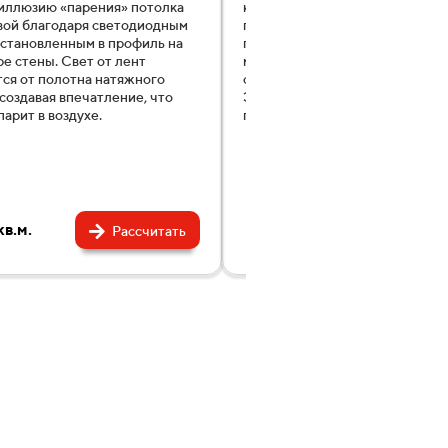
иллюзию «парения» потолка
кант шириной 6 мм по всему п
вой благодаря светодиодным
помещения. Не требуют маски
установленным в профиль на
периметра вставкой. Прочная
е стены. Свет от лент
металлическая конструкция
ся от полотна натяжного
обеспечивает равномерную на
 создавая впечатление, что
Это современный способ отде
парит в воздухе.
помещения.
в.м.
1290 ₽/кв.м.
Рассчитать
Расс