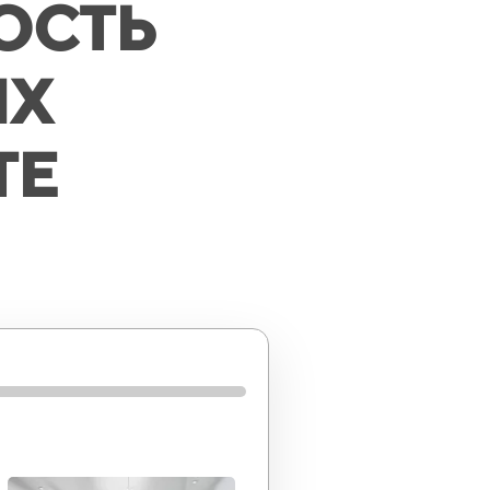
ОСТЬ
ЫХ
ТЕ
80%
100%
щую для Вас акцию!