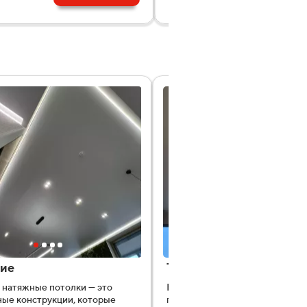
ие
Теневые
натяжные потолки — это
Натяжные потолки с теневым
ые конструкции, которые
профилем образуют чёткий те