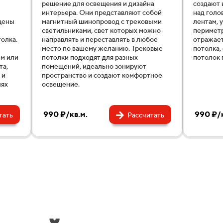
решение для освещения и дизайна
создают 
интерьера. Они представляют собой
над голо
щены
магнитный шинопровод с трековыми
лентам, 
светильниками, свет которых можно
периметр
олка.
направлять и переставлять в любое
отражает
место по вашему желанию. Трековые
потолка,
ым или
потолки подходят для разных
потолок 
та,
помещений, идеально зонируют
 и
пространство и создают комфортное
лях
освещение.
990 ₽/кв.м.
990 ₽/к
тать
Рассчитать