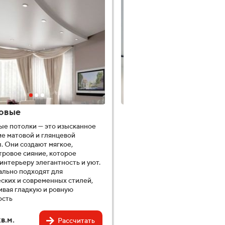
овые
Тканевые
ые потолки — это изысканное
Тканевые натяжные потолки —
е матовой и глянцевой
стильный и современный вари
. Они создают мягкое,
отделки потолка. Они изготав
ровое сияние, которое
из высококачественных матер
интерьеру элегантность и уют.
экологически безопасны и
ально подходят для
гипоаллергенны. Обладают в
ских и современных стилей,
прочностью, устойчивостью к 
вая гладкую и ровную
плесени, а также отличной
ость
звукоизоляцией.
в.м.
1090 ₽/кв.м.
Рассчитать
Рас