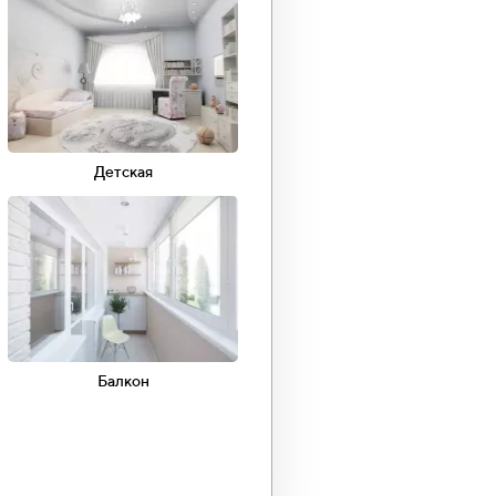
100
75
Детская
урный
Фотопечать
ящие
Трековое
освещение
Балкон