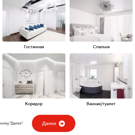
 и работ
ектов
!
!
рам
Гостинная
Спальня
тин
Глянец
Тканевый
Факт
м
льники
Споты
Световые линии
Пар
 3 000₽
дарок!
gram
Коридор
Ванная/туалет
:
Далее
нопку "Далее"