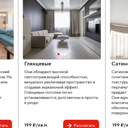
Глянцевые
Сатин
еский
Они обладают высокой
Сатинов
ов. На
светоотражающей способностью,
сочетани
 или
визуально увеличивая пространство и
текстуры
создавая зеркальный эффект.
перламут
Глянцевые потолки легко
придаёт 
т
устанавливаются, долговечны и просты
Они иде
в уходе.
классиче
обеспечи
поверхн
199 ₽/кв.м.
199 ₽/к
тать
Рассчитать