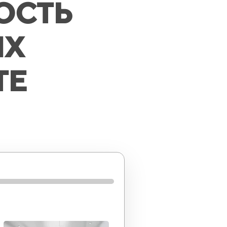
ОСТЬ
ЫХ
ТЕ
80%
100%
ую для Вас акцию!