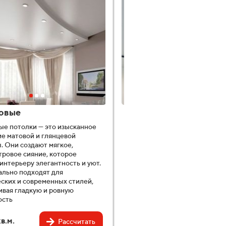
овые
Тканевые
ые потолки — это изысканное
Тканевые натяжные потолки —
е матовой и глянцевой
стильный и современный вари
. Они создают мягкое,
отделки потолка. Они изготав
ровое сияние, которое
из высококачественных матер
интерьеру элегантность и уют.
экологически безопасны и
ально подходят для
гипоаллергенны. Обладают в
ских и современных стилей,
прочностью, устойчивостью к 
вая гладкую и ровную
плесени, а также отличной
ость
звукоизоляцией.
в.м.
1090 ₽/кв.м.
Рассчитать
Рас