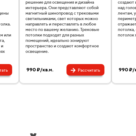
решение для освещения и дизайна
создают 
интерьера. Они представляют собой
над голо
щены
магнитный шинопровод с трековыми
лентам, 
светильниками, свет которых можно
периметр
олка.
направлять и переставлять в любое
отражает
место по вашему желанию. Трековые
потолка,
ым или
потолки подходят для разных
потолок 
та,
помещений, идеально зонируют
 и
пространство и создают комфортное
лях
освещение.
990 ₽/кв.м.
990 ₽/к
тать
Рассчитать