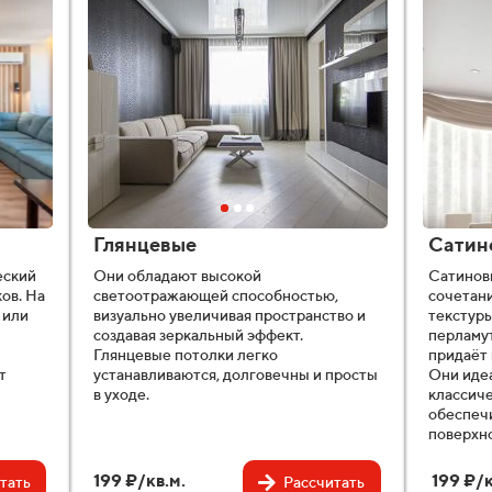
Глянцевые
Сатин
еский
Они обладают высокой
Сатинов
ов. На
светоотражающей способностью,
сочетани
 или
визуально увеличивая пространство и
текстуры
создавая зеркальный эффект.
перламут
Глянцевые потолки легко
придаёт 
т
устанавливаются, долговечны и просты
Они иде
в уходе.
классиче
обеспечи
поверхн
199 ₽/кв.м.
199 ₽/к
тать
Рассчитать