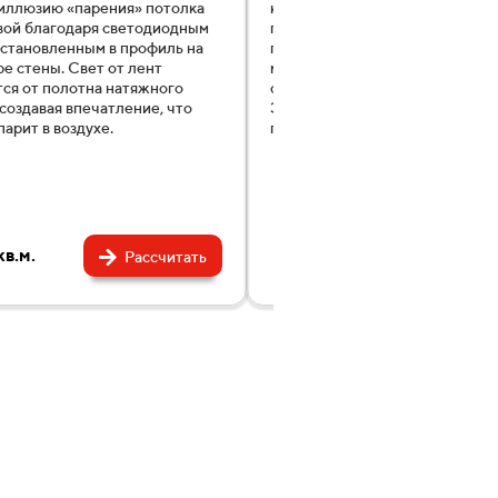
иллюзию «парения» потолка
кант шириной 6 мм по всему п
вой благодаря светодиодным
помещения. Не требуют маски
установленным в профиль на
периметра вставкой. Прочная
е стены. Свет от лент
металлическая конструкция
ся от полотна натяжного
обеспечивает равномерную на
 создавая впечатление, что
Это современный способ отде
парит в воздухе.
помещения.
в.м.
1290 ₽/кв.м.
Рассчитать
Расс