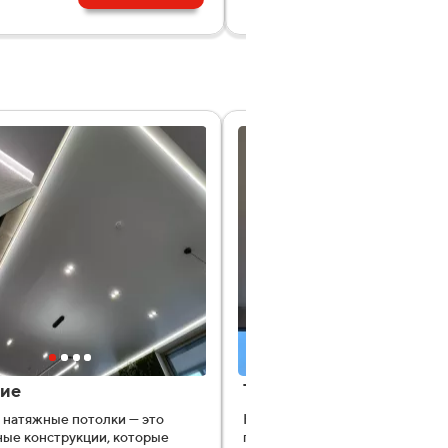
ие
Теневые
натяжные потолки — это
Натяжные потолки с теневым
ые конструкции, которые
профилем образуют чёткий те