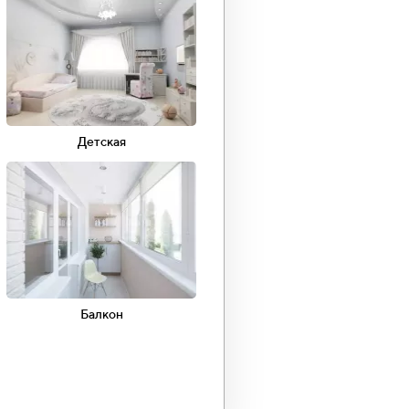
100
75
Детская
урный
Фотопечать
ящие
Трековое
освещение
Балкон