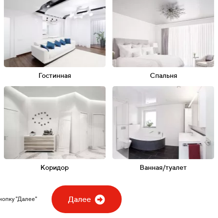
 и работ
ектов
!
!
рам
Гостинная
Спальня
тин
Глянец
Тканевый
Факт
м
льники
Споты
Световые линии
Пар
 3 000₽
дарок!
gram
Коридор
Ванная/туалет
:
Далее
нопку "Далее"