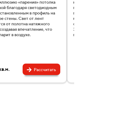
иллюзию «парения» потолка
кант шириной 6 мм по всему п
вой благодаря светодиодным
помещения. Не требуют маски
установленным в профиль на
периметра вставкой. Прочная
е стены. Свет от лент
металлическая конструкция
ся от полотна натяжного
обеспечивает равномерную на
 создавая впечатление, что
Это современный способ отде
парит в воздухе.
помещения.
в.м.
1290 ₽/кв.м.
Рассчитать
Расс