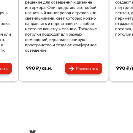
решение для освещения и дизайна
создают 
интерьера. Они представляют собой
над голо
щены
магнитный шинопровод с трековыми
лентам, 
светильниками, свет которых можно
периметр
олка.
направлять и переставлять в любое
отражает
место по вашему желанию. Трековые
потолка,
ым или
потолки подходят для разных
потолок 
та,
помещений, идеально зонируют
 и
пространство и создают комфортное
лях
освещение.
990 ₽/кв.м.
990 ₽/к
тать
Рассчитать