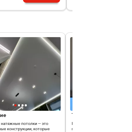
ие
Теневые
натяжные потолки — это
Натяжные потолки с теневым
ые конструкции, которые
профилем образуют чёткий те