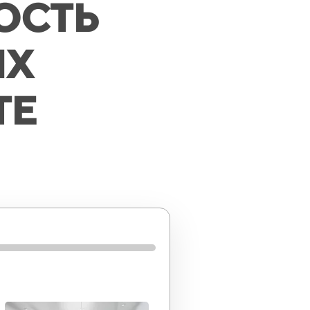
ОСТЬ
ЫХ
ТЕ
80%
100%
щую для Вас