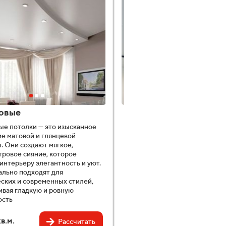
овые
Тканевые
ые потолки — это изысканное
Тканевые натяжные потолки —
е матовой и глянцевой
стильный и современный вари
. Они создают мягкое,
отделки потолка. Они изготав
ровое сияние, которое
из высококачественных матер
интерьеру элегантность и уют.
экологически безопасны и
ально подходят для
гипоаллергенны. Обладают в
ских и современных стилей,
прочностью, устойчивостью к 
вая гладкую и ровную
плесени, а также отличной
ость
звукоизоляцией.
в.м.
1090 ₽/кв.м.
Рассчитать
Рас