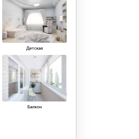
100
75
Детская
урный
Фотопечать
ящие
Трековое
освещение
Балкон