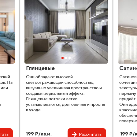
Глянцевые
Сатин
еский
Они обладают высокой
Сатинов
ов. На
светоотражающей способностью,
сочетани
 или
визуально увеличивая пространство и
текстуры
создавая зеркальный эффект.
перламут
Глянцевые потолки легко
придаёт 
т
устанавливаются, долговечны и просты
Они иде
в уходе.
классиче
обеспечи
поверхн
199 ₽/кв.м.
199 ₽/к
тать
Рассчитать