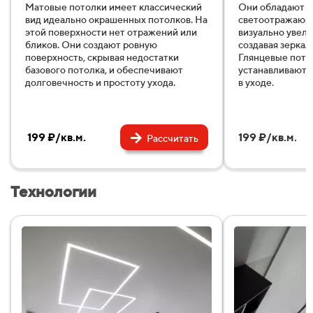
Матовые потолки имеет классический
Они обладают в
вид идеально окрашенных потолков. На
светоотражающ
этой поверхности нет отражений или
визуально увели
бликов. Они создают ровную
создавая зеркал
поверхность, скрывая недостатки
Глянцевые пото
базового потолка, и обеспечивают
устанавливаютс
долговечность и простоту ухода.
в уходе.
199 ₽/кв.м.
199 ₽/кв.м.
Рассчитать
Технологии