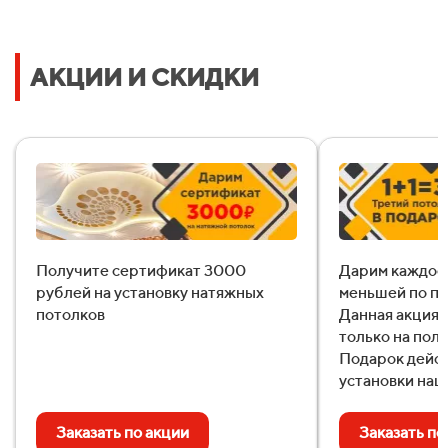
Рассчитать стоимость
АКЦИИ И СКИДКИ
Уже 457 семей получили расчёт в этом месяце!
Даю согласие на
обработку персональных данных
Получите сертификат 3000
Дарим каждое 
рублей на установку натяжных
меньшей по пл
потолков
Данная акция 
только на пол
Подарок дейст
установки наш
Заказать по акции
Заказать по