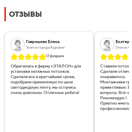
ОТЗЫВЫ
Гавришова Елена
Екатери
Знаток города 4 уровня
Знаток го
17 февраля
Обратилась в фирму «ЭТАЛОН
» для
Ставили потоло
установки натяжных потолков.
Сделали отличн
Сделали все в кратчайшие сроки,
понравилось.
подобрали приемлемую по цене
Монтажники гр
светодиодную ленту, мы остались
приветливые. Вс
очень довольны. Отличные ребята!
вопросы. Всё чё
Рекомендую !
Приятно иметь д
профессионала