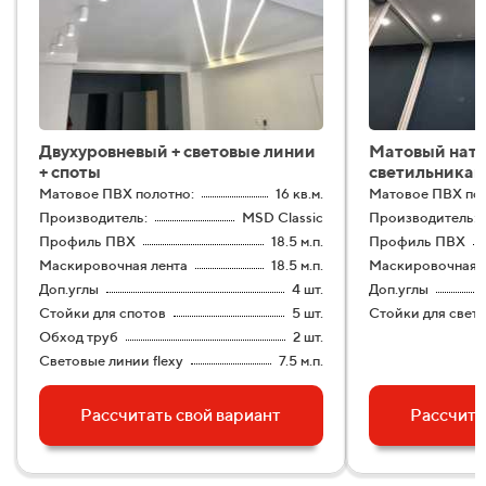
Двухуровневый + световые линии
Матовый натя
+ споты
светильникам
Матовое ПВХ полотно:
16 кв.м.
Матовое ПВХ пол
Производитель:
MSD Classic
Производитель:
Профиль ПВХ
18.5 м.п.
Профиль ПВХ
Маскировочная лента
18.5 м.п.
Маскировочная л
Доп.углы
4 шт.
Доп.углы
Стойки для спотов
5 шт.
Стойки для свет
Обход труб
2 шт.
Световые линии flexy
7.5 м.п.
Рассчитать свой вариант
Рассчита