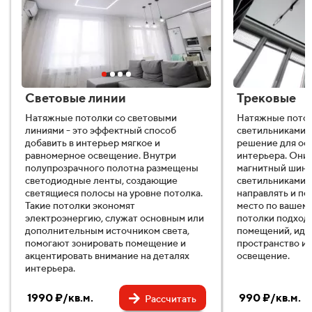
Световые линии
Трековые
Натяжные потолки со световыми
Натяжные потол
линиями - это эффектный способ
светильниками 
добавить в интерьер мягкое и
решение для ос
равномерное освещение. Внутри
интерьера. Они
полупрозрачного полотна размещены
магнитный шино
светодиодные ленты, создающие
светильниками,
светящиеся полосы на уровне потолка.
направлять и пе
Такие потолки экономят
место по вашем
электроэнергию, служат основным или
потолки подходя
дополнительным источником света,
помещений, иде
помогают зонировать помещение и
пространство и
акцентировать внимание на деталях
освещение.
интерьера.
1990 ₽/кв.м.
990 ₽/кв.м.
Рассчитать