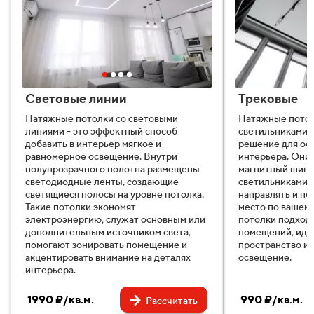
Световые линии
Трековые
Натяжные потолки со световыми
Натяжные потол
линиями - это эффектный способ
светильниками 
добавить в интерьер мягкое и
решение для ос
равномерное освещение. Внутри
интерьера. Они
полупрозрачного полотна размещены
магнитный шино
светодиодные ленты, создающие
светильниками,
светящиеся полосы на уровне потолка.
направлять и пе
Такие потолки экономят
место по вашем
электроэнергию, служат основным или
потолки подходя
дополнительным источником света,
помещений, иде
помогают зонировать помещение и
пространство и
акцентировать внимание на деталях
освещение.
интерьера.
1990 ₽/кв.м.
990 ₽/кв.м.
Рассчитать