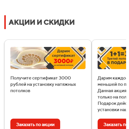
Рассчитать стоимость
АКЦИИ И СКИДКИ
Уже 457 семей получили расчёт в этом месяце!
Даю согласие на
обработку персональных данных
Получите сертификат 3000
Дарим каждое 
рублей на установку натяжных
меньшей по пл
потолков
Данная акция 
только на пол
Подарок дейст
установки наш
Заказать по акции
Заказать по