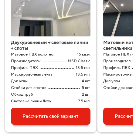
Двухуровневый + световые линии
Матовый натя
+ споты
светильникам
Матовое ПВХ полотно:
16 кв.м.
Матовое ПВХ пол
Производитель:
MSD Classic
Производитель:
Профиль ПВХ
18.5 м.п.
Профиль ПВХ
Маскировочная лента
18.5 м.п.
Маскировочная л
Доп.углы
4 шт.
Доп.углы
Стойки для спотов
5 шт.
Стойки для свет
Обход труб
2 шт.
Световые линии flexy
7.5 м.п.
Рассчитать свой вариант
Рассчита