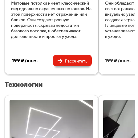
Матовые потолки имеет классический
Они обладают в
вид идеально окрашенных потолков. На
светоотражающ
этой поверхности нет отражений или
визуально увели
бликов. Они создают ровную
создавая зеркал
поверхность, скрывая недостатки
Глянцевые пото
базового потолка, и обеспечивают
устанавливаютс
долговечность и простоту ухода.
в уходе.
199 ₽/кв.м.
199 ₽/кв.м.
Рассчитать
Технологии