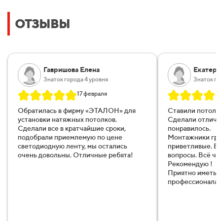
ОТЗЫВЫ
Гавришова Елена
Екатери
Знаток города 4 уровня
Знаток го
17 февраля
Обратилась в фирму «ЭТАЛОН
» для
Ставили потоло
установки натяжных потолков.
Сделали отличн
Сделали все в кратчайшие сроки,
понравилось.
подобрали приемлемую по цене
Монтажники гр
светодиодную ленту, мы остались
приветливые. Вс
очень довольны. Отличные ребята!
вопросы. Всё чё
Рекомендую !
Приятно иметь д
профессионала